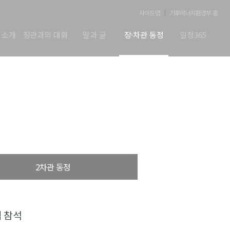
사이트맵
기후에너지환경부 홈
 소개
장관과의 대화
말과 글
장·차관 동정
일정365
2차관 동정
럼 참석