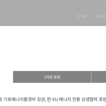
인사말
장·차관
장관 동정
열린장관실
장·차관 동정
장관 동정
1차관 동정
 기후에너지환경부 장관, 한-EU 에너지 전환 상생협력 포