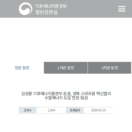
장관 동정
열린장관실
장·차관 동정
장관 동정
장관 동정
1차관 동정
2차관 동정
김성환 기후에너지환경부 장관, 경북 스마트팜 혁신밸리
수열에너지 도입 현장 점검
조회수
2,364
등록일자
2026-03-25