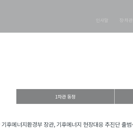
인사말
장·차관
장관 동정
열린장관실
장·차관 동정
장관 동정
1차관 동정
 기후에너지환경부 장관, 기후에너지 현장대응 추진단 출범