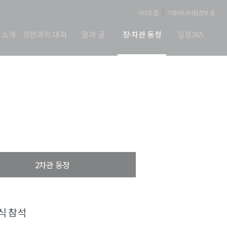
사이트맵
기후에너지환경부 홈
 소개
장관과의 대화
말과 글
장·차관 동정
일정365
2차관 동정
식 참석