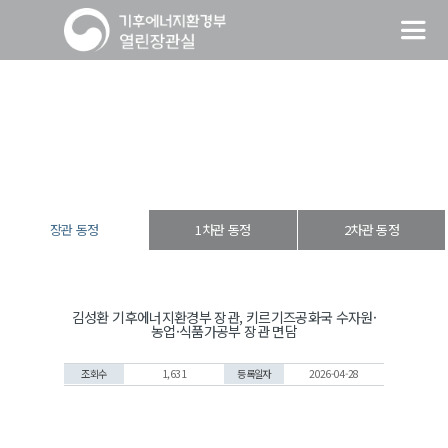
장관 동정
열린장관실
장·차관 동정
장관 동정
장관 동정
1차관 동정
2차관 동정
김성환 기후에너지환경부 장관, 키르기즈공화국 수자원·
농업·식품가공부 장관 면담
조회수
1,631
등록일자
2026-04-28