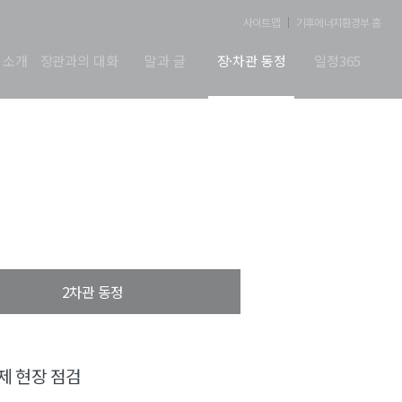
사이트맵
기후에너지환경부 홈
 소개
장관과의 대화
말과 글
장·차관 동정
일정365
2차관 동정
제 현장 점검