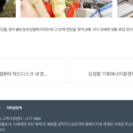
산을 찾아 붉은등우단털파리(러브버그) 방제 현장을 찾아 유충 서식 상태와 성충 포집 장
퓨터 하드디스크 내 영...
김성환 기후에너지환경부 장
칙
저작권정책
고객지원센터 : 1577-8866
작물로서, 이에대한 무단 복제 및 배포를 원칙적으로금하며 홈페이지에 게재된 이메일 주소
니다.