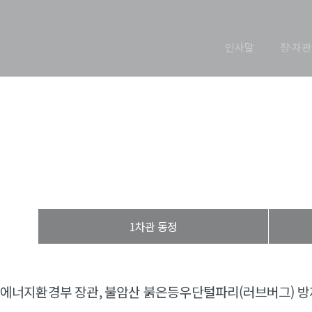
인사말
장·차관
장관 동정
열린장관실
장·차관 동정
장관 동정
1차관 동정
에너지환경부 장관, 불암산 붉은등우단털파리(러브버그) 방