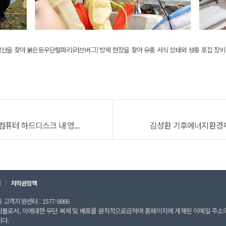
산을 찾아 붉은등우단털파리(러브버그) 방제 현장을 찾아 유충 서식 상태와 성충 포집 장
퓨터 하드디스크 내 영...
김성환 기후에너지환경부 장
칙
저작권정책
고객지원센터 : 1577-8866
작물로서, 이에대한 무단 복제 및 배포를 원칙적으로금하며 홈페이지에 게재된 이메일 주소
니다.