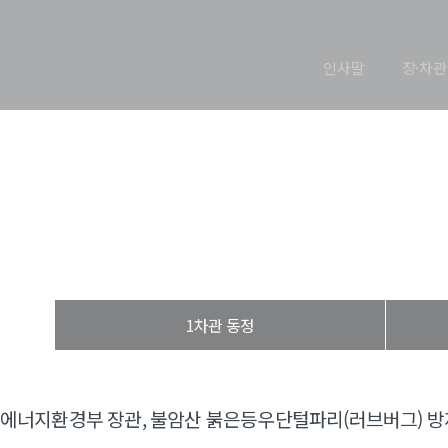
인사말
장·차관
장관 동정
열린장관실
장·차관 동정
장관 동정
1차관 동정
에너지환경부 장관, 불암산 붉은등우단털파리(러브버그) 방