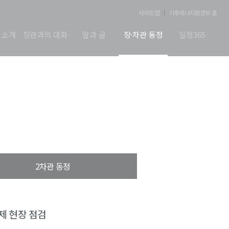
사이트맵
기후에너지환경부 홈
 소개
장관과의 대화
말과 글
장·차관 동정
일정365
2차관 동정
제 현장 점검