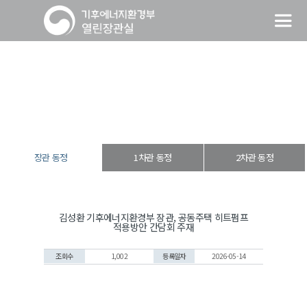
장관 동정
열린장관실
장·차관 동정
장관 동정
장관 동정
1차관 동정
2차관 동정
김성환 기후에너지환경부 장관, 공동주택 히트펌프
적용방안 간담회 주재
조회수
1,002
등록일자
2026-05-14