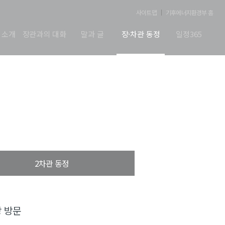
사이트맵
기후에너지환경부 홈
 소개
장관과의 대화
말과 글
장·차관 동정
일정365
2차관 동정
 방문