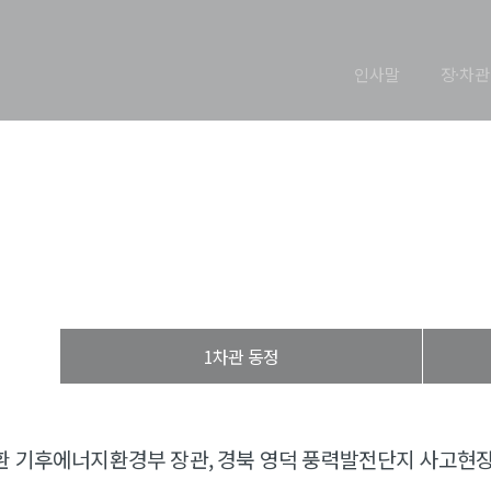
인사말
장·차관
장관 동정
열린장관실
장·차관 동정
장관 동정
1차관 동정
환 기후에너지환경부 장관, 경북 영덕 풍력발전단지 사고현장