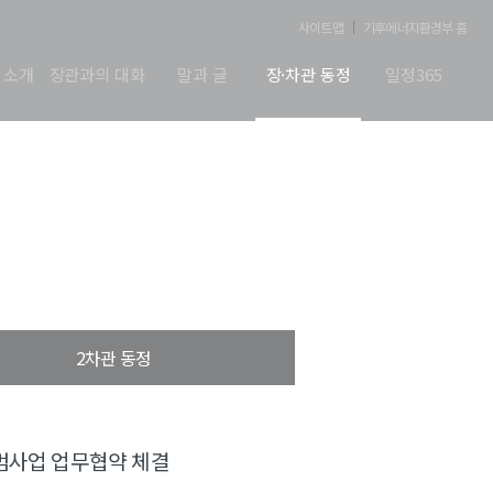
사이트맵
기후에너지환경부 홈
 소개
장관과의 대화
말과 글
장·차관 동정
일정365
2차관 동정
범사업 업무협약 체결