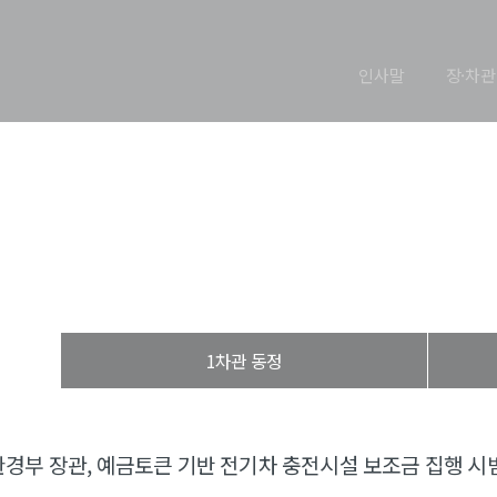
인사말
장·차관
장관 동정
열린장관실
장·차관 동정
장관 동정
1차관 동정
경부 장관, 예금토큰 기반 전기차 충전시설 보조금 집행 시