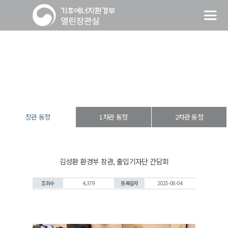
장관 동정
열린장관실
장·차관 동정
장관 동정
장관 동정
1차관 동정
2차관 동정
김성환 환경부 장관, 출입기자단 간담회
조회수
4,379
등록일자
2025-08-04