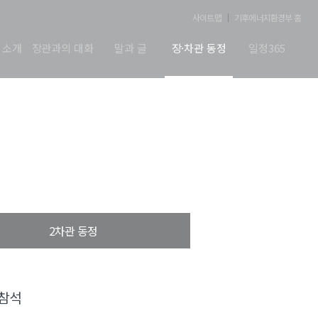
사이트맵
기후에너지환경부 홈
 소개
장관과의 대화
말과 글
장·차관 동정
일정365
2차관 동정
 참석