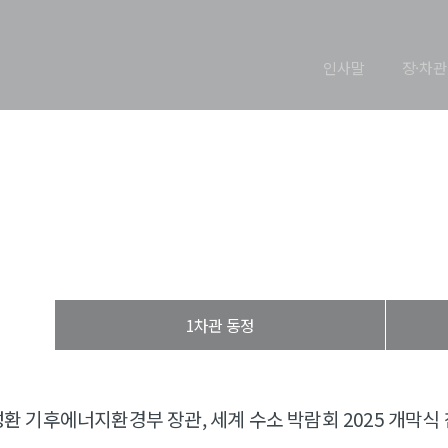
인사말
장·차관
장관 동정
열린장관실
장·차관 동정
장관 동정
1차관 동정
환 기후에너지환경부 장관, 세계 수소 박람회 2025 개막식