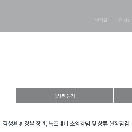
인사말
장·차관
장관 동정
열린장관실
장·차관 동정
장관 동정
1차관 동정
김성환 환경부 장관, 녹조대비 소양강댐 및 상류 현장점검