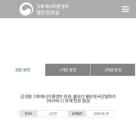
장관 동정
열린장관실
장·차관 동정
장관 동정
장관 동정
1차관 동정
2차관 동정
김성환 기후에너지환경부 장관, 불암산 붉은등우단털파리
(러브버그) 방제 현장 점검
조회수
2,279
등록일자
2026-05-25