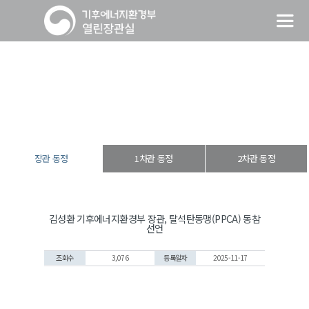
장관 동정
열린장관실
장·차관 동정
장관 동정
장관 동정
1차관 동정
2차관 동정
김성환 기후에너지환경부 장관, 탈석탄동맹(PPCA) 동참
선언
조회수
3,076
등록일자
2025-11-17