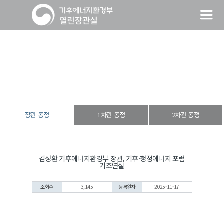
장관 동정
열린장관실
장·차관 동정
장관 동정
장관 동정
1차관 동정
2차관 동정
김성환 기후에너지환경부 장관, 기후·청정에너지 포럼
기조연설
조회수
3,145
등록일자
2025-11-17