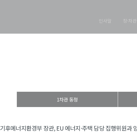
인사말
장·차관
장관 동정
열린장관실
장·차관 동정
장관 동정
1차관 동정
기후에너지환경부 장관, EU 에너지·주택 담당 집행위원과 