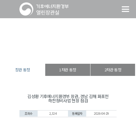
장관 동정
열린장관실
장·차관 동정
장관 동정
장관 동정
1차관 동정
2차관 동정
김성환 기후에너지환경부 장관, 경남 김해 화포천
하천정비사업 현장 점검
조회수
2,324
등록일자
2026-04-29