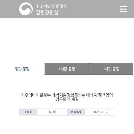
장관 동정
열린장관실
장·차관 동정
장관 동정
장관 동정
1차관 동정
2차관 동정
기후에너지환경부-과학기술정보통신부 에너지 정책협의
업무협약 체결
조회수
1,236
등록일자
2026-05-12