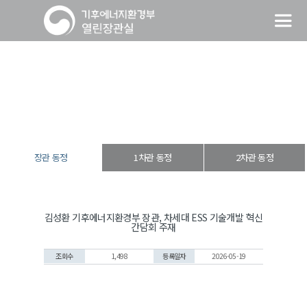
장관 동정
열린장관실
장·차관 동정
장관 동정
장관 동정
1차관 동정
2차관 동정
김성환 기후에너지환경부 장관, 차세대 ESS 기술개발 혁신
간담회 주재
조회수
1,498
등록일자
2026-05-19