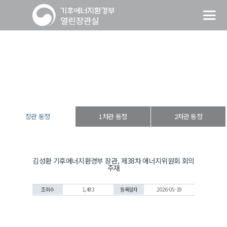
장관 동정
열린장관실
장·차관 동정
장관 동정
장관 동정
1차관 동정
2차관 동정
김성환 기후에너지환경부 장관, 제38차 에너지위원회 회의
주재
조회수
1,483
등록일자
2026-05-19