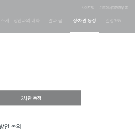
사이트맵
기후에너지환경부 홈
 소개
장관과의 대화
말과 글
장·차관 동정
일정365
2차관 동정
방안 논의