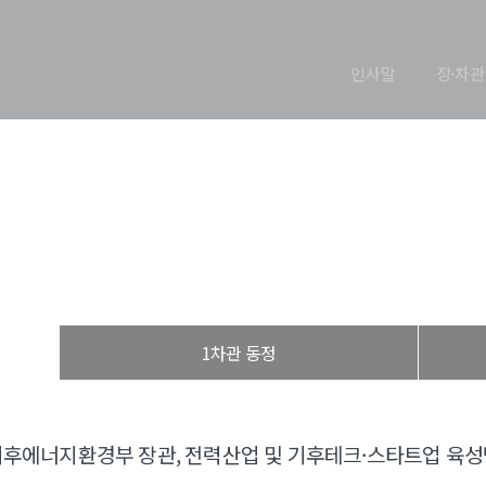
인사말
장·차관
장관 동정
열린장관실
장·차관 동정
장관 동정
1차관 동정
기후에너지환경부 장관, 전력산업 및 기후테크·스타트업 육성