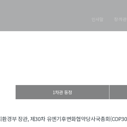
인사말
장·차관
장관 동정
열린장관실
장·차관 동정
장관 동정
1차관 동정
환경부 장관, 제30차 유엔기후변화협약당사국총회(COP30