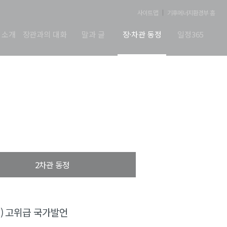
사이트맵
기후에너지환경부 홈
 소개
장관과의 대화
말과 글
장·차관 동정
일정365
2차관 동정
) 고위급 국가발언