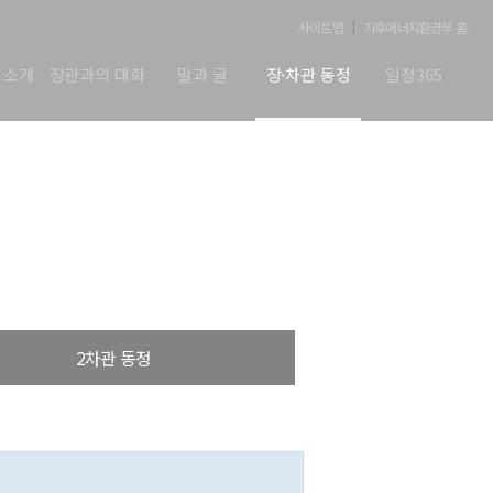
사이트맵
기후에너지환경부 홈
 소개
장관과의 대화
말과 글
장·차관 동정
일정365
2차관 동정