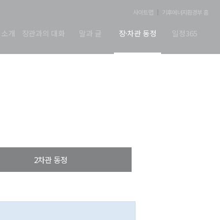
사이트맵
기후에너지환경부 홈
 소개
장관과의 대화
말과 글
장·차관 동정
일정365
2차관 동정