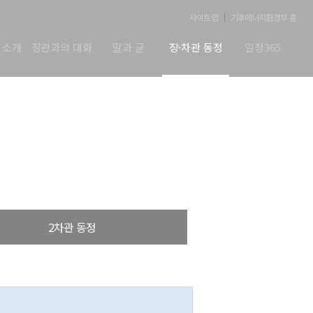
사이트맵
기후에너지환경부 홈
 소개
장관과의 대화
말과 글
장·차관 동정
일정365
2차관 동정