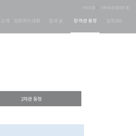
사이트맵
기후에너지환경부 홈
 소개
장관과의 대화
말과 글
장·차관 동정
일정365
2차관 동정