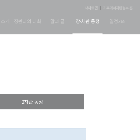
사이트맵
기후에너지환경부 홈
 소개
장관과의 대화
말과 글
장·차관 동정
일정365
2차관 동정