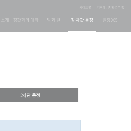
사이트맵
기후에너지환경부 홈
 소개
장관과의 대화
말과 글
장·차관 동정
일정365
2차관 동정