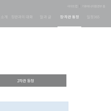
사이트맵
기후에너지환경부 홈
 소개
장관과의 대화
말과 글
장·차관 동정
일정365
2차관 동정