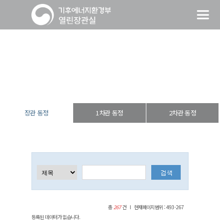
장관 동정
열린장관실
장·차관 동정
장관 동정
장관 동정
1차관 동정
2차관 동정
총
267
건
현재페이지범위 : 493-267
등록된 데이터가 없습니다.