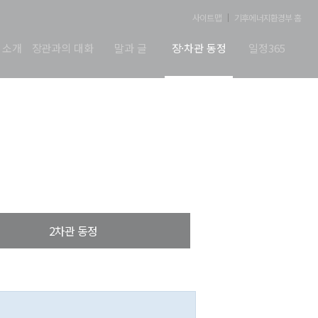
사이트맵
기후에너지환경부 홈
 소개
장관과의 대화
말과 글
장·차관 동정
일정365
2차관 동정