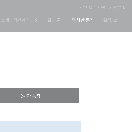
사이트맵
기후에너지환경부 홈
 소개
장관과의 대화
말과 글
장·차관 동정
일정365
2차관 동정