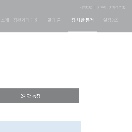
사이트맵
기후에너지환경부 홈
 소개
장관과의 대화
말과 글
장·차관 동정
일정365
2차관 동정