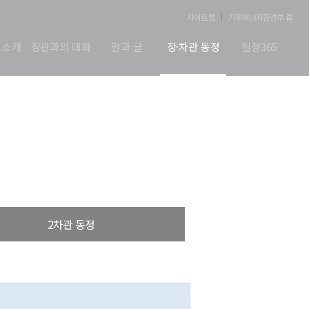
사이트맵
기후에너지환경부 홈
 소개
장관과의 대화
말과 글
장·차관 동정
일정365
2차관 동정