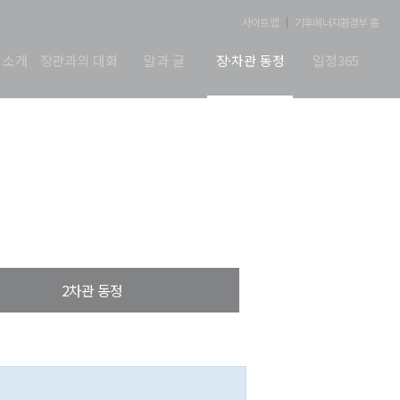
사이트맵
기후에너지환경부 홈
 소개
장관과의 대화
말과 글
장·차관 동정
일정365
2차관 동정