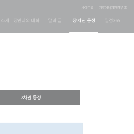
사이트맵
기후에너지환경부 홈
 소개
장관과의 대화
말과 글
장·차관 동정
일정365
2차관 동정