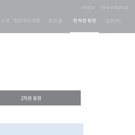
사이트맵
기후에너지환경부 홈
 소개
장관과의 대화
말과 글
장·차관 동정
일정365
2차관 동정