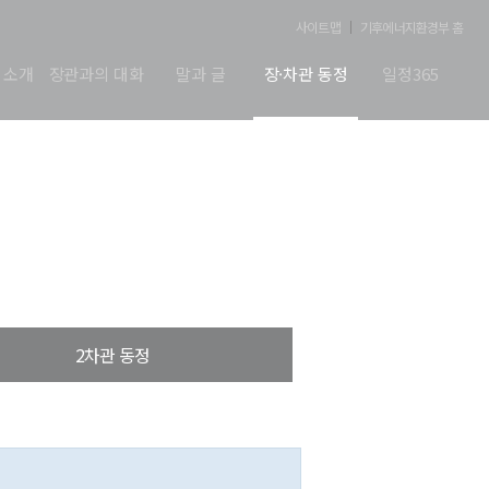
사이트맵
기후에너지환경부 홈
 소개
장관과의 대화
말과 글
장·차관 동정
일정365
2차관 동정