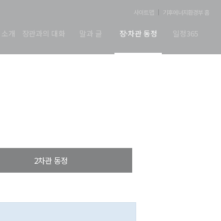
사이트맵
기후에너지환경부 홈
 소개
장관과의 대화
말과 글
장·차관 동정
일정365
2차관 동정