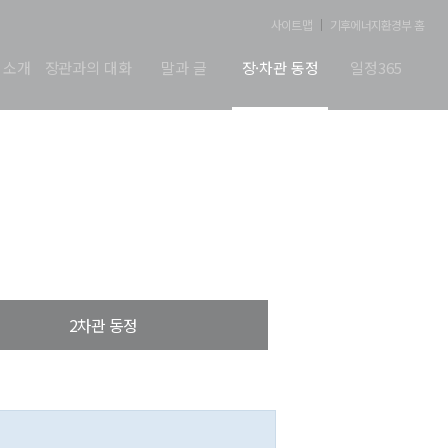
사이트맵
기후에너지환경부 홈
 소개
장관과의 대화
말과 글
장·차관 동정
일정365
2차관 동정