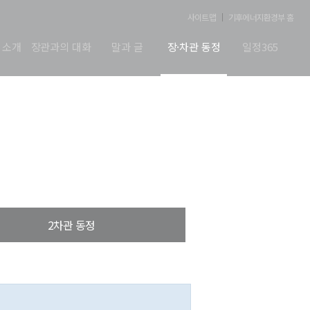
사이트맵
기후에너지환경부 홈
 소개
장관과의 대화
말과 글
장·차관 동정
일정365
2차관 동정