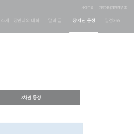
사이트맵
기후에너지환경부 홈
 소개
장관과의 대화
말과 글
장·차관 동정
일정365
2차관 동정