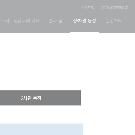
사이트맵
기후에너지환경부 홈
 소개
장관과의 대화
말과 글
장·차관 동정
일정365
2차관 동정