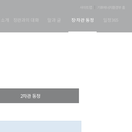
사이트맵
기후에너지환경부 홈
 소개
장관과의 대화
말과 글
장·차관 동정
일정365
2차관 동정