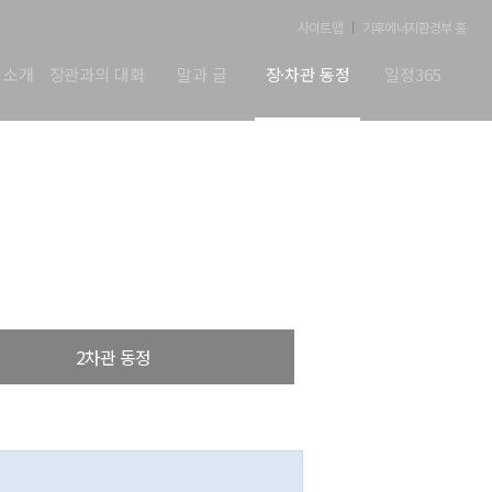
사이트맵
기후에너지환경부 홈
 소개
장관과의 대화
말과 글
장·차관 동정
일정365
2차관 동정