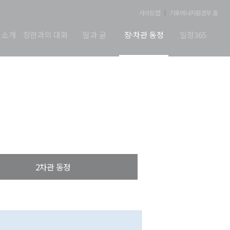
사이트맵
기후에너지환경부 홈
 소개
장관과의 대화
말과 글
장·차관 동정
일정365
2차관 동정