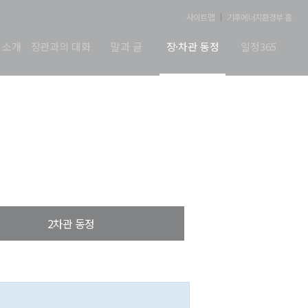
사이트맵
기후에너지환경부 홈
 소개
장관과의 대화
말과 글
장·차관 동정
일정365
2차관 동정