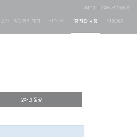
사이트맵
기후에너지환경부 홈
 소개
장관과의 대화
말과 글
장·차관 동정
일정365
2차관 동정