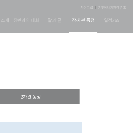
사이트맵
기후에너지환경부 홈
 소개
장관과의 대화
말과 글
장·차관 동정
일정365
2차관 동정