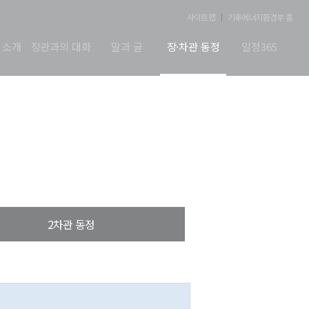
사이트맵
기후에너지환경부 홈
 소개
장관과의 대화
말과 글
장·차관 동정
일정365
2차관 동정